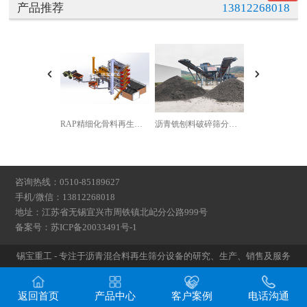
产品推荐
13812268018
RAP精细化骨料再生设备
沥青铣刨料破碎筛分生产线
咨询热线：0510-85189627
手机/微信：13812268018
地址：江苏省无锡宜兴市周铁镇北屺分公路999号
备案号：
苏ICP备20033491号-1
锡宝重工 - 专注于沥青混合料再生筛分设备的研究、生产、销售及服务
返回首页
产品中心
客户案例
电话沟通