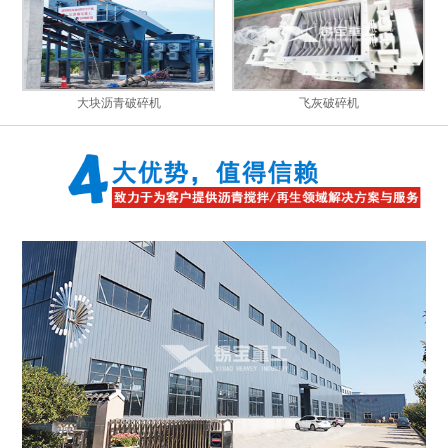
大块沥青破碎机
飞灰破碎机