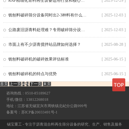
RAP精细化骨料再生设备适用行业和核心特点
[ 2025-12-29 ]
铣刨料破碎筛分设备同时出2-3种料有什么用？
[ 2025-12-03 ]
公路废旧沥青料处理难？专用破碎筛分设备轻松应对
[ 2025-12-03 ]
市面上有不少沥青搅拌站品牌如何选择？
[ 2025-08-28 ]
铣刨料破碎机的破碎效果评估标准
[ 2025-06-15 ]
铣刨料破碎机的特点与优势
[ 2025-06-15 ]
首页
上一页
4
5
6
下一页
末页
咨询热线：0510-85189627
手机/微信：13812268018
地址：江苏省无锡宜兴市周铁镇北屺分公路999号
备案号：
苏ICP备20033491号-1
锡宝重工 - 专注于沥青混合料再生筛分设备的研究、生产、销售及服务