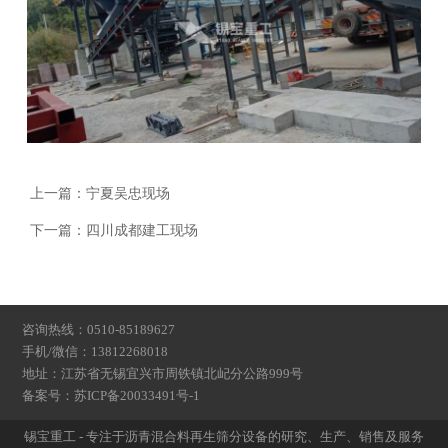
上一篇：
宁夏吴忠现场
下一篇：
四川成都建工现场
咨询热线：0510-85189627
手机/微信：13812268018
地址：江苏省无锡宜兴市周铁镇北屺分公路999号
备案号：
苏ICP备20033491号-1
锡宝重工 - 专注于沥青混合料再生筛分设备的研究、生产、销售及服务