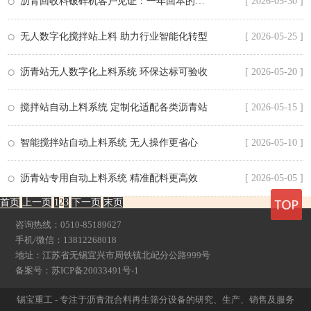
沥青回收料破碎机客户见证：一年回本的真实案例
[ 2026-05-30 ]
无人数字化搅拌站上料 助力行业智能化转型
[ 2026-05-25 ]
沥青站无人数字化上料系统 环保达标可验收
[ 2026-05-20 ]
搅拌站自动上料系统 定制化适配各类沥青站
[ 2026-05-15 ]
智能搅拌站自动上料系统 无人操作更省心
[ 2026-05-10 ]
沥青站专用自动上料系统 精准配料更高效
[ 2026-05-05 ]
首页
上一页
1
2
3
下一页
末页
咨询热线：0510-85189627
手机/微信：13812268018
地址：江苏省无锡宜兴市周铁镇北屺分公路999号
备案号：
苏ICP备20033491号-1
锡宝重工 - 专注于沥青混合料再生筛分设备的研究、生产、销售及服务